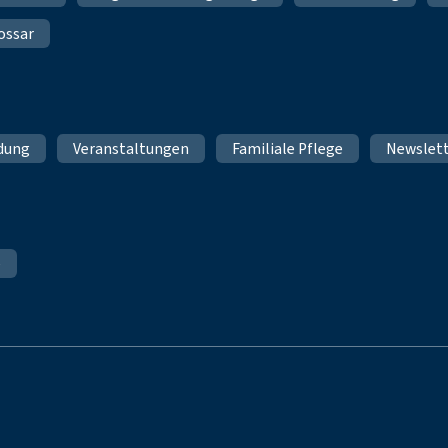
ossar
ldung
Veranstaltungen
Familiale Pflege
Newslet
e