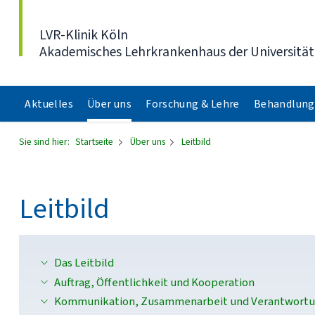
Direkt zum Inhalt
LVR-Klinik Köln
Akademisches Lehrkrankenhaus der Universität
Aktuelles
Über uns
Forschung & Lehre
Behandlung
Sie sind hier:
Startseite
Über uns
Leitbild
Leitbild
Das Leitbild
Auftrag, Öffentlichkeit und Kooperation
Kommunikation, Zusammenarbeit und Verantwort