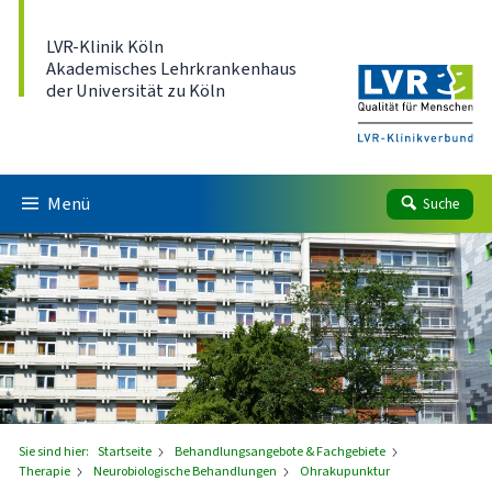
Direkt zum Inhalt
LVR-Klinik Köln
Akademisches Lehrkrankenhaus
der Universität zu Köln
Menü
Suche
Sie sind hier:
Startseite
Behandlungsangebote & Fachgebiete
Therapie
Neurobiologische Behandlungen
Ohrakupunktur