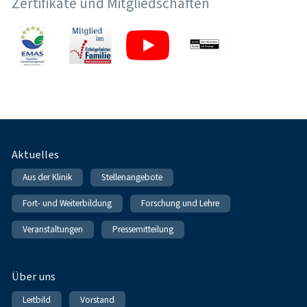
Zertifikate und Mitgliedschaften
Fußnavigation
Aktuelles
Aus der Klinik
Stellenangebote
Fort- und Weiterbildung
Forschung und Lehre
Veranstaltungen
Pressemitteilung
Über uns
Leitbild
Vorstand