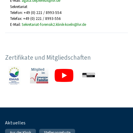
E-Mail:
agata.depiereux@lvr.de
Sekretariat
Telefon: +49 (0) 221 / 8993-554
Telefax: +49 (0) 221 / 8993-556
E-Mail:
Sekretariat-forensik2.klinik-koeln@lvr.de
Zertifikate und Mitgliedschaften
Fußnavigation
Aktuelles
Aus der Klinik
Stellenangebote