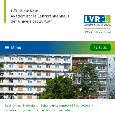
Direkt zum Inhalt
LVR-Klinik Köln
Akademisches Lehrkrankenhaus
der Universität zu Köln
Menü
Suche
Sie sind hier:
Startseite
Behandlungsangebote & Fachgebiete
Forensische Psychiatrie
Forensische Psychiatrie II