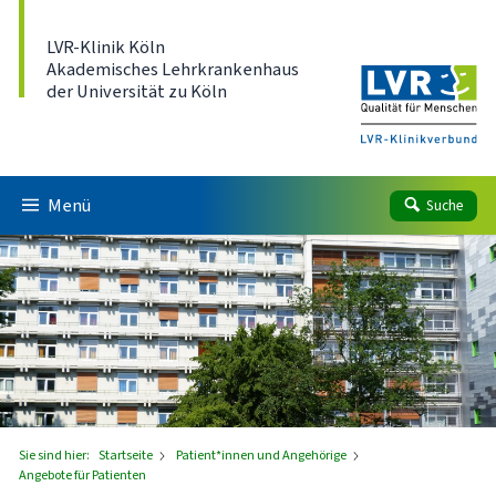
Direkt zum Inhalt
LVR-Klinik Köln
Akademisches Lehrkrankenhaus
der Universität zu Köln
Menü
Suche
Sie sind hier:
Startseite
Patient*innen und Angehörige
Angebote für Patienten