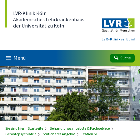
Direkt zum Inhalt
LVR-Klinik Köln
Akademisches Lehrkrankenhaus
der Universität zu Köln
Menü
Suche
Sie sind hier:
Startseite
Behandlungsangebote & Fachgebiete
Gerontopsychiatrie
Stationäres Angebot
Station 51