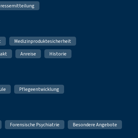
ressemitteilung
t
Medizinproduktesicherheit
akt
Anreise
Historie
ule
Pflegeentwicklung
Forensische Psychiatrie
Besondere Angebote