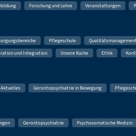
rbildung
Forschung und Lehre
Veranstaltungen
P
sorgungsbereiche
Pflegeschule
Qualitätsmanagemen
ration und Integration
Unsere Küche
Ethik
Kont
 Aktuelles
Gerontopsychiatrie in Bewegung
Pflegesch
ungen
Gerontopsychiatrie
Psychosomatische Medizin