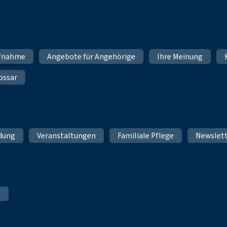
fnahme
Angebote für Angehörige
Ihre Meinung
ossar
ldung
Veranstaltungen
Familiale Pflege
Newslet
e