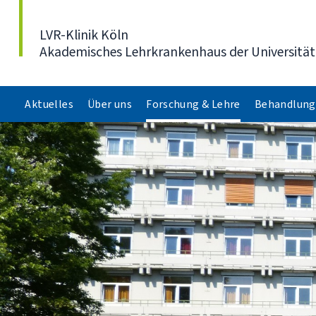
Direkt zum Inhalt
LVR-Klinik Köln
Akademisches Lehrkrankenhaus der Universität
Aktuelles
Über uns
Forschung & Lehre
Behandlung