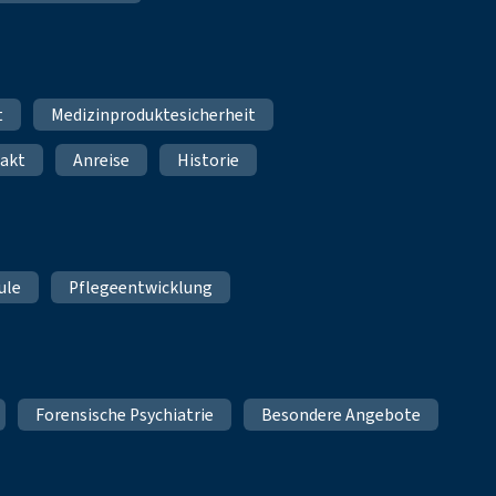
t
Medizinproduktesicherheit
akt
Anreise
Historie
ule
Pflegeentwicklung
Forensische Psychiatrie
Besondere Angebote