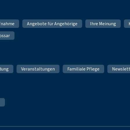
fnahme
Angebote für Angehörige
Ihre Meinung
ossar
ldung
Veranstaltungen
Familiale Pflege
Newslet
e