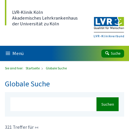
Direkt zum Inhalt
LVR-Klinik Köln
Akademisches Lehrkrankenhaus
der Universität zu Köln
Menü
Suche
Sie sind hier:
Startseite
Globale Suche
Globale Suche
Suchen
321 Treffer für »«