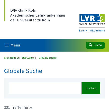
Direkt zum Inhalt
LVR-Klinik Köln
Akademisches Lehrkrankenhaus
der Universität zu Köln
Menü
Suche
Sie sind hier:
Startseite
Globale Suche
Globale Suche
Suchen
321 Treffer für »«