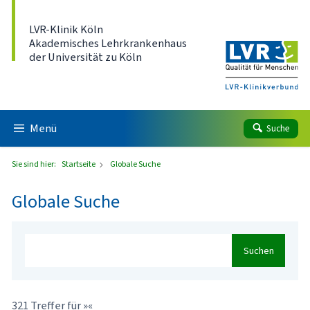
Direkt zum Inhalt
LVR-Klinik Köln
Akademisches Lehrkrankenhaus
der Universität zu Köln
Menü
Suche
Sie sind hier:
Startseite
Globale Suche
Globale Suche
Suchen
321 Treffer für »«