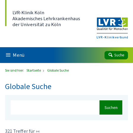
Direkt zum Inhalt
LVR-Klinik Köln
Akademisches Lehrkrankenhaus
der Universität zu Köln
Menü
Suche
Sie sind hier:
Startseite
Globale Suche
Globale Suche
Suchen
321 Treffer für »«