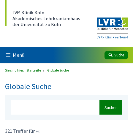
Direkt zum Inhalt
LVR-Klinik Köln
Akademisches Lehrkrankenhaus
der Universität zu Köln
Menü
Suche
Sie sind hier:
Startseite
Globale Suche
Globale Suche
Suchen
321 Treffer für »«