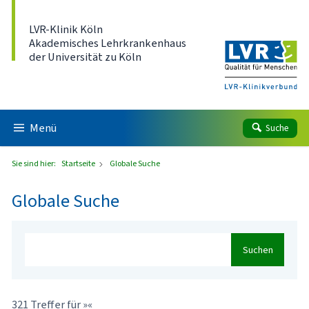
Direkt zum Inhalt
LVR-Klinik Köln
Akademisches Lehrkrankenhaus
der Universität zu Köln
Menü
Suche
Sie sind hier:
Startseite
Globale Suche
Globale Suche
Suchen
321 Treffer für »«