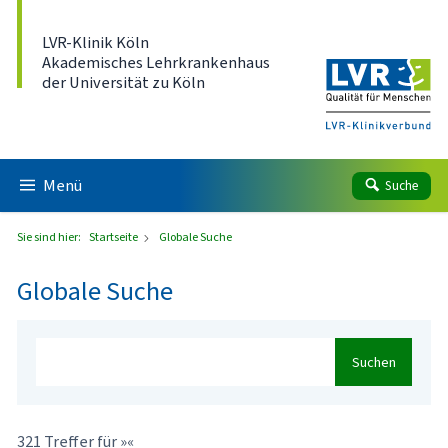
Direkt zum Inhalt
LVR-Klinik Köln
Akademisches Lehrkrankenhaus
der Universität zu Köln
Menü
Suche
Sie sind hier:
Startseite
Globale Suche
Globale Suche
Suchen
321 Treffer für »«