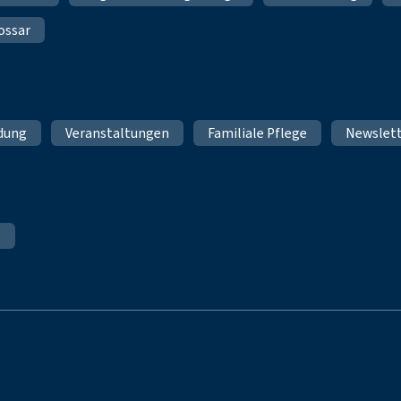
ossar
ldung
Veranstaltungen
Familiale Pflege
Newslet
e