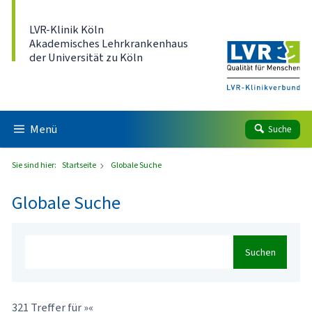
Direkt zum Inhalt
LVR-Klinik Köln
Akademisches Lehrkrankenhaus
der Universität zu Köln
Menü
Suche
Sie sind hier:
Startseite
Globale Suche
Globale Suche
Suchen
321 Treffer für »«