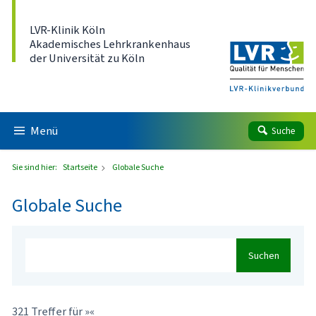
Direkt zum Inhalt
LVR-Klinik Köln
Akademisches Lehrkrankenhaus
der Universität zu Köln
Menü
Suche
Sie sind hier:
Startseite
Globale Suche
Globale Suche
Suchen
321 Treffer für »«