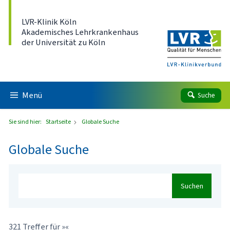
Direkt zum Inhalt
LVR-Klinik Köln
Akademisches Lehrkrankenhaus
der Universität zu Köln
Menü
Suche
Sie sind hier:
Startseite
Globale Suche
Globale Suche
Suchen
321 Treffer für »«