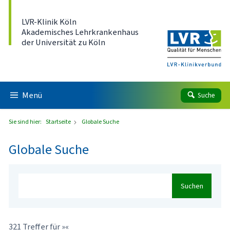
Direkt zum Inhalt
LVR-Klinik Köln
Akademisches Lehrkrankenhaus
der Universität zu Köln
Menü
Suche
Sie sind hier:
Startseite
Globale Suche
Globale Suche
Suchen
321 Treffer für »«