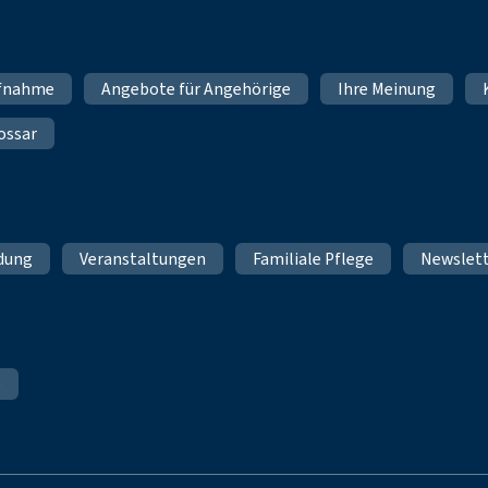
fnahme
Angebote für Angehörige
Ihre Meinung
ossar
ldung
Veranstaltungen
Familiale Pflege
Newslet
e