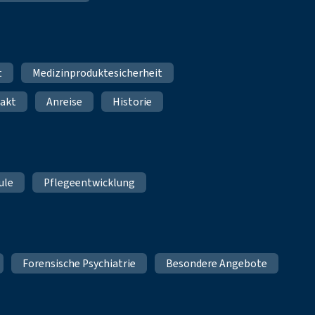
t
Medizinproduktesicherheit
akt
Anreise
Historie
ule
Pflegeentwicklung
Forensische Psychiatrie
Besondere Angebote