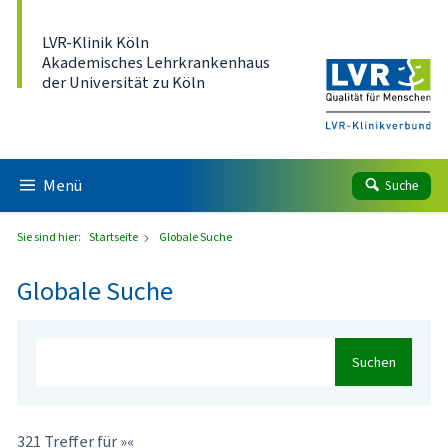
Direkt zum Inhalt
LVR-Klinik Köln
Akademisches Lehrkrankenhaus
der Universität zu Köln
Menü
Suche
Sie sind hier:
Startseite
Globale Suche
Globale Suche
Suchen
321 Treffer für »«