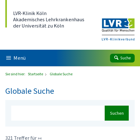
Direkt zum Inhalt
LVR-Klinik Köln
Akademisches Lehrkrankenhaus
der Universität zu Köln
Menü
Suche
Sie sind hier:
Startseite
Globale Suche
Globale Suche
Suchen
321 Treffer für »«