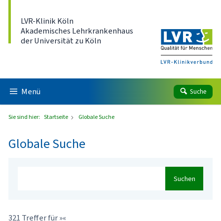
Direkt zum Inhalt
LVR-Klinik Köln
Akademisches Lehrkrankenhaus
der Universität zu Köln
Menü
Suche
Sie sind hier:
Startseite
Globale Suche
Globale Suche
Suchen
321 Treffer für »«