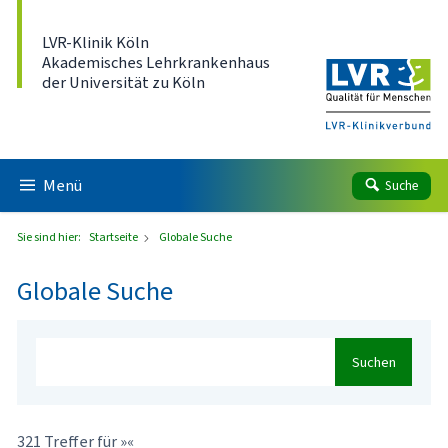
Direkt zum Inhalt
LVR-Klinik Köln
Akademisches Lehrkrankenhaus
der Universität zu Köln
Menü
Suche
Sie sind hier:
Startseite
Globale Suche
Globale Suche
Suchen
321 Treffer für »«