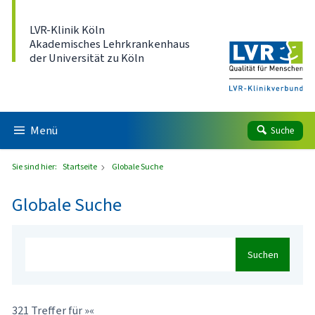
Direkt zum Inhalt
LVR-Klinik Köln
Akademisches Lehrkrankenhaus
der Universität zu Köln
Menü
Suche
Sie sind hier:
Startseite
Globale Suche
Globale Suche
Suchen
321 Treffer für »«