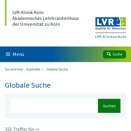
Direkt zum Inhalt
LVR-Klinik Köln
Akademisches Lehrkrankenhaus
der Universität zu Köln
Menü
Suche
Sie sind hier:
Startseite
Globale Suche
Globale Suche
Suchen
321 Treffer für »«