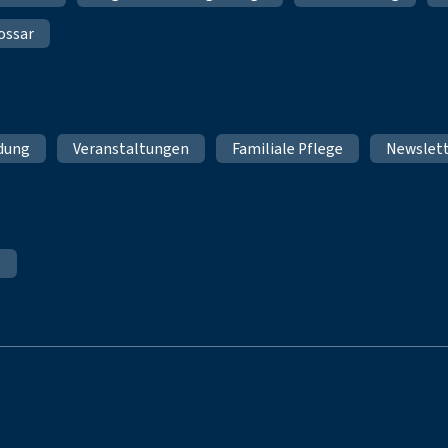
ossar
ldung
Veranstaltungen
Familiale Pflege
Newslet
e