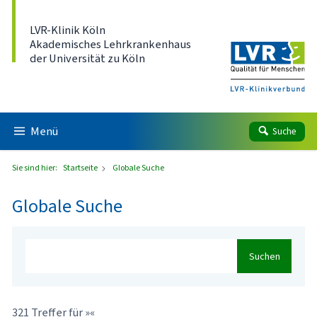
Direkt zum Inhalt
LVR-Klinik Köln
Akademisches Lehrkrankenhaus
der Universität zu Köln
Menü
Suche
Sie sind hier:
Startseite
Globale Suche
Globale Suche
Suchen
321 Treffer für »«