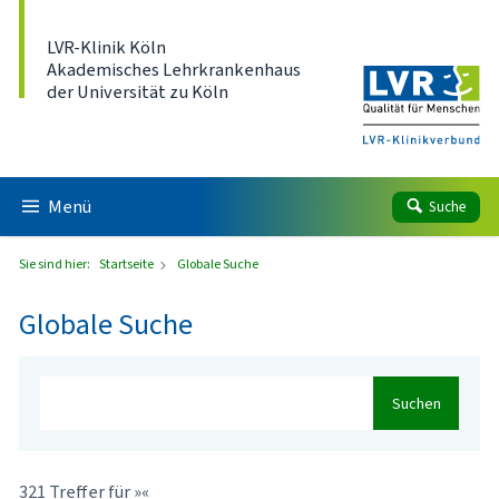
Direkt zum Inhalt
LVR-Klinik Köln
Akademisches Lehrkrankenhaus
der Universität zu Köln
Menü
Suche
Sie sind hier:
Startseite
Globale Suche
Globale Suche
Suchen
321 Treffer für »«