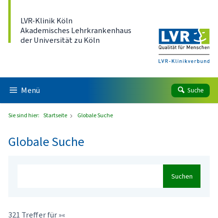
Direkt zum Inhalt
LVR-Klinik Köln
Akademisches Lehrkrankenhaus
der Universität zu Köln
Menü
Suche
Sie sind hier:
Startseite
Globale Suche
Globale Suche
Suchen
321 Treffer für »«