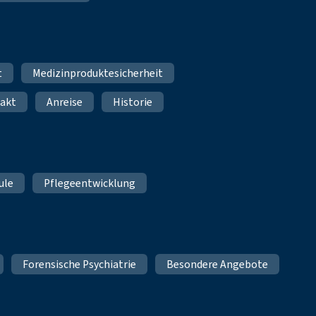
t
Medizinproduktesicherheit
akt
Anreise
Historie
ule
Pflegeentwicklung
Forensische Psychiatrie
Besondere Angebote