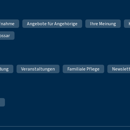
fnahme
Angebote für Angehörige
Ihre Meinung
ossar
ldung
Veranstaltungen
Familiale Pflege
Newslet
e