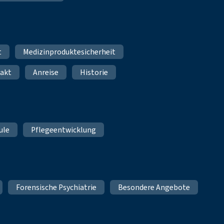
t
Medizinproduktesicherheit
akt
Anreise
Historie
ule
Pflegeentwicklung
Forensische Psychiatrie
Besondere Angebote