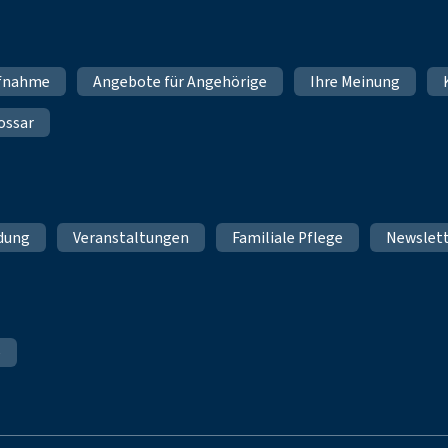
fnahme
Angebote für Angehörige
Ihre Meinung
ossar
ldung
Veranstaltungen
Familiale Pflege
Newslet
e