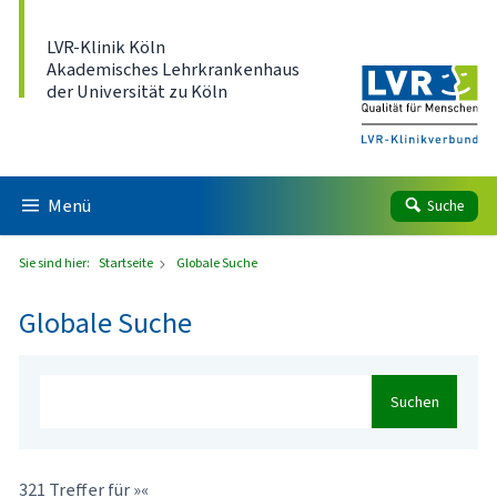
Direkt zum Inhalt
LVR-Klinik Köln
Akademisches Lehrkrankenhaus
der Universität zu Köln
Menü
Suche
Sie sind hier:
Startseite
Globale Suche
Globale Suche
Suchen
321 Treffer für »«