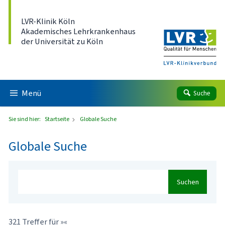
Direkt zum Inhalt
LVR-Klinik Köln
Akademisches Lehrkrankenhaus
der Universität zu Köln
Menü
Suche
Sie sind hier:
Startseite
Globale Suche
Globale Suche
Suchen
321 Treffer für »«