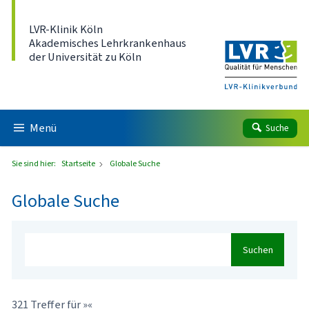
Direkt zum Inhalt
LVR-Klinik Köln
Akademisches Lehrkrankenhaus
der Universität zu Köln
Menü
Suche
Sie sind hier:
Startseite
Globale Suche
Globale Suche
Suchen
321 Treffer für »«