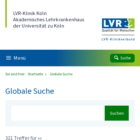
Direkt zum Inhalt
LVR-Klinik Köln
Akademisches Lehrkrankenhaus
der Universität zu Köln
Menü
Suche
Sie sind hier:
Startseite
Globale Suche
Globale Suche
Suchen
321 Treffer für »«