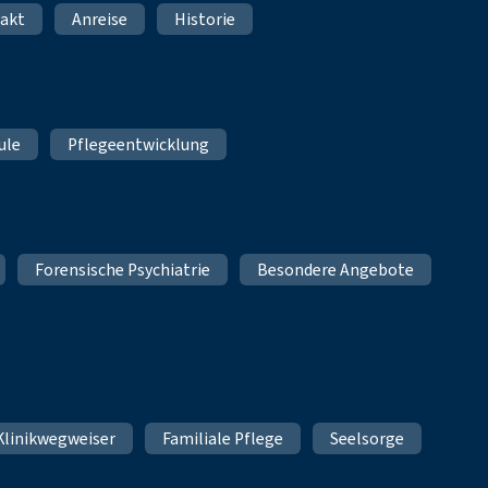
akt
Anreise
Historie
ule
Pflegeentwicklung
Forensische Psychiatrie
Besondere Angebote
Klinikwegweiser
Familiale Pflege
Seelsorge