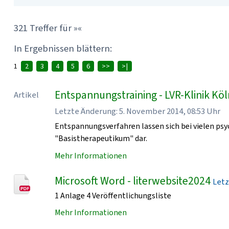
321 Treffer für »«
In Ergebnissen blättern:
1
2
3
4
5
6
>>
>|
Entspannungstraining - LVR-Klinik Kö
Artikel
Letzte Änderung: 5. November 2014, 08:53 Uhr
Entspannungsverfahren lassen sich bei vielen psy
"Basistherapeutikum" dar.
Mehr Informationen
Microsoft Word - literwebsite2024
Letz
1 Anlage 4 Veröffentlichungsliste
Mehr Informationen