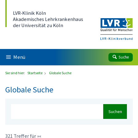
Direkt zum Inhalt
LVR-Klinik Köln
Akademisches Lehrkrankenhaus
der Universität zu Köln
Menü
Suche
Sie sind hier:
Startseite
Globale Suche
Globale Suche
Suchen
321 Treffer für »«