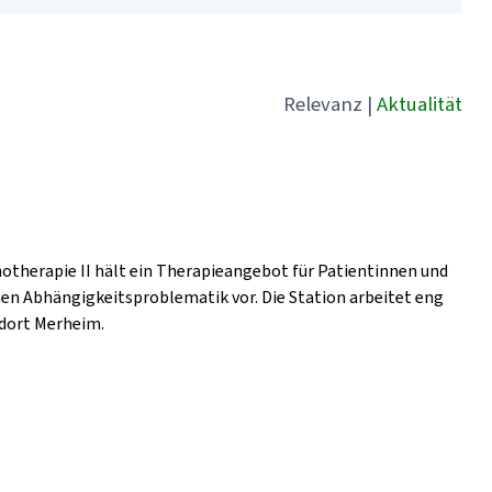
Relevanz
|
Aktualität
hotherapie II hält ein Therapieangebot für Patientinnen und
hen Abhängigkeitsproblematik vor. Die Station arbeitet eng
dort Merheim.