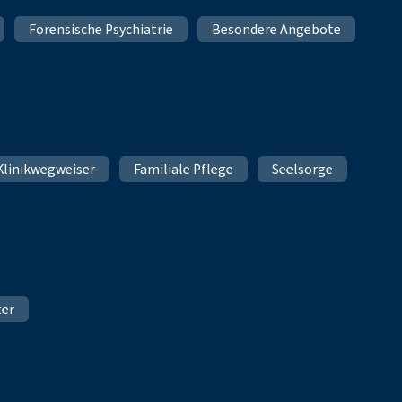
Forensische Psychiatrie
Besondere Angebote
Klinikwegweiser
Familiale Pflege
Seelsorge
ter