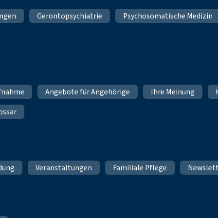
ungen
Gerontopsychiatrie
Psychosomatische Medizin
fnahme
Angebote für Angehörige
Ihre Meinung
ossar
ldung
Veranstaltungen
Familiale Pflege
Newslet