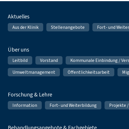
Fußnavigation
Aktuelles
Aus der Klinik
Stellenangebote
Fort- und Weite
Über uns
Leitbild
Vorstand
Kommunale Einbindung / Ver
Umweltmanagement
Öffentlichkeitsarbeit
Mig
Forschung & Lehre
Information
Fort- und Weiterbildung
Projekte /
Behandlungsangebote & Fachgebiete