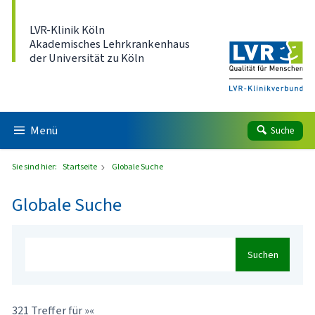
Direkt zum Inhalt
LVR-Klinik Köln
Akademisches Lehrkrankenhaus
der Universität zu Köln
Menü
Suche
Sie sind hier:
Startseite
Globale Suche
Globale Suche
Suchen
321 Treffer für »«