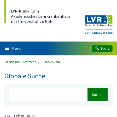
Direkt zum Inhalt
LVR-Klinik Köln
Akademisches Lehrkrankenhaus
der Universität zu Köln
Menü
Suche
Sie sind hier:
Startseite
Globale Suche
Globale Suche
Suchen
321 Treffer für »«