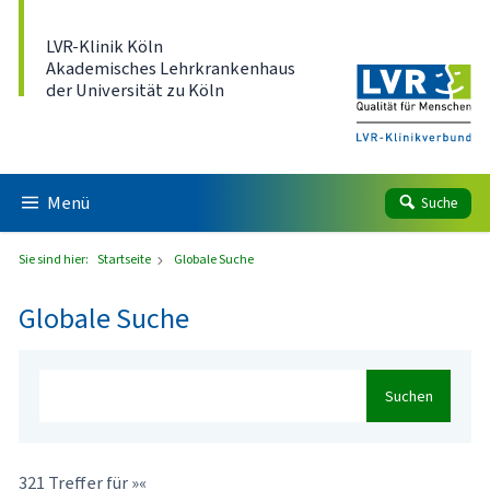
Direkt zum Inhalt
LVR-Klinik Köln
Akademisches Lehrkrankenhaus
der Universität zu Köln
Menü
Suche
Sie sind hier:
Startseite
Globale Suche
Globale Suche
Suchen
321 Treffer für »«