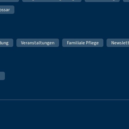
ossar
ldung
Veranstaltungen
Familiale Pflege
Newslet
e