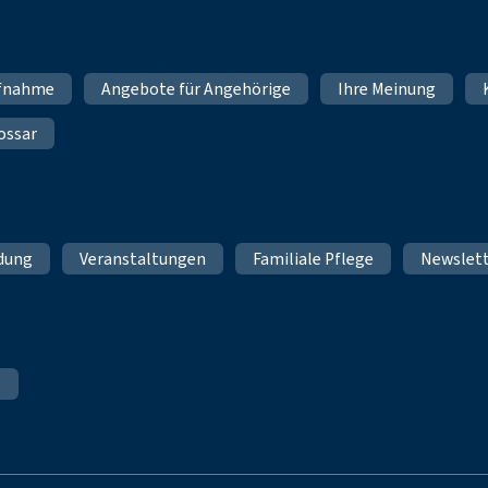
fnahme
Angebote für Angehörige
Ihre Meinung
ossar
ldung
Veranstaltungen
Familiale Pflege
Newslet
e