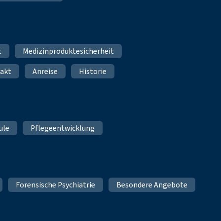
t
Medizinproduktesicherheit
akt
Anreise
Historie
ule
Pflegeentwicklung
Forensische Psychiatrie
Besondere Angebote