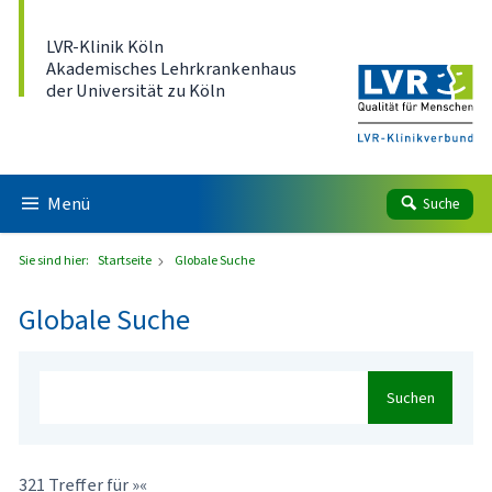
Direkt zum Inhalt
LVR-Klinik Köln
Akademisches Lehrkrankenhaus
der Universität zu Köln
Menü
Suche
Sie sind hier:
Startseite
Globale Suche
Globale Suche
Suchen
321 Treffer für »«