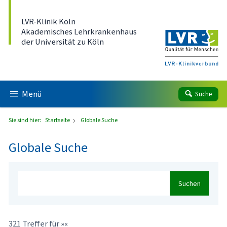
Direkt zum Inhalt
LVR-Klinik Köln
Akademisches Lehrkrankenhaus
der Universität zu Köln
Menü
Suche
Sie sind hier:
Startseite
Globale Suche
Globale Suche
Suchen
321 Treffer für »«