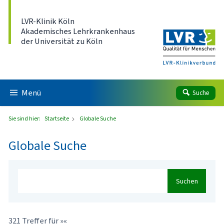
Direkt zum Inhalt
LVR-Klinik Köln
Akademisches Lehrkrankenhaus
der Universität zu Köln
Menü
Suche
Sie sind hier:
Startseite
Globale Suche
Globale Suche
Suchen
321 Treffer für »«