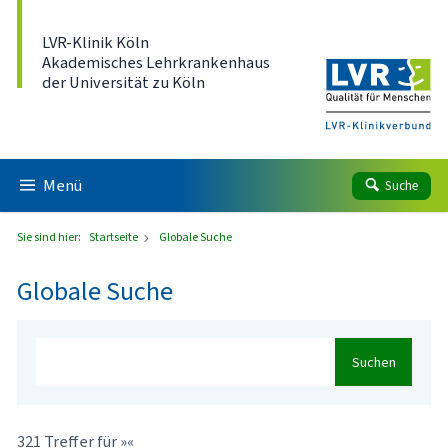
Direkt zum Inhalt
LVR-Klinik Köln
Akademisches Lehrkrankenhaus
der Universität zu Köln
Menü
Suche
Sie sind hier:
Startseite
Globale Suche
Globale Suche
Suchen
321 Treffer für »«