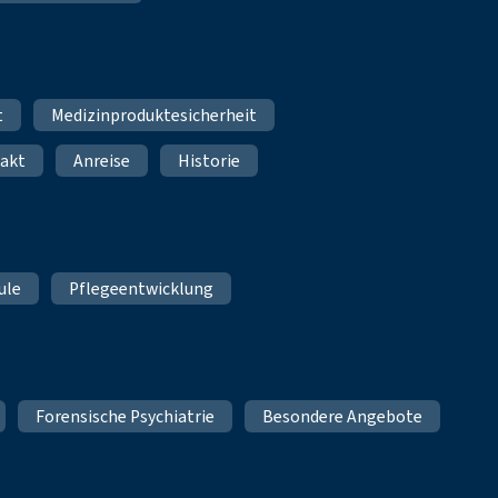
t
Medizinproduktesicherheit
akt
Anreise
Historie
ule
Pflegeentwicklung
Forensische Psychiatrie
Besondere Angebote