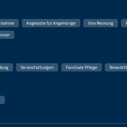
fnahme
Angebote für Angehörige
Ihre Meinung
ossar
ldung
Veranstaltungen
Familiale Pflege
Newslet
e